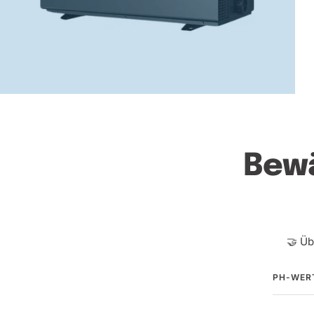
Bewä
🤝 Üb
PH-WER