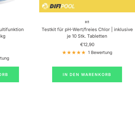
H1
ltifunktion
Testkit für pH-Wert/freies Chlor | inklusive
5kg
je 10 Stk. Tabletten
eis
Angebotspreis
€12,90
1 Bewertung
rtung
ORB
IN DEN WARENKORB