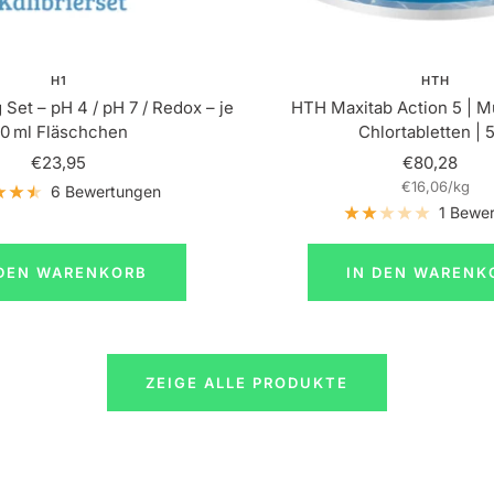
H1
HTH
 Set – pH 4 / pH 7 / Redox – je
HTH Maxitab Action 5 | Mu
0 ml Fläschchen
Chlortabletten | 
Angebotspreis
Angebotspr
€23,95
€80,28
€16,06
/
kg
6 Bewertungen
1 Bewe
 DEN WARENKORB
IN DEN WARENK
ZEIGE ALLE PRODUKTE