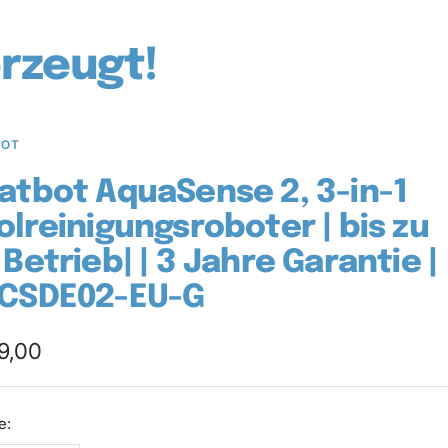
rzeugt!
BOT
atbot AquaSense 2, 3-in-1
olreinigungsroboter | bis zu
 Betrieb| | 3 Jahre Garantie |
CSDE02-EU-G
ebotspreis
9,00
e: