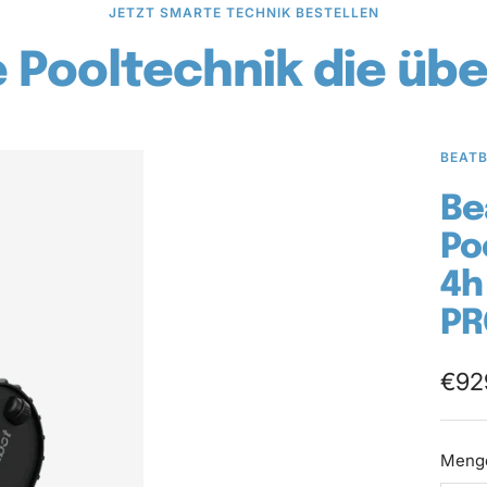
JETZT SMARTE TECHNIK BESTELLEN
 Pooltechnik die übe
BEAT
Be
Po
4h
PR
Ang
€92
Meng