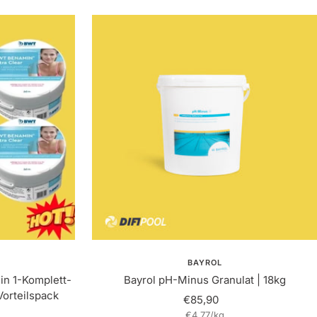
BAYROL
in 1-Komplett-
Bayrol pH-Minus Granulat | 18kg
orteilspack
Angebotspreis
€85,90
eis
€4,77
/
kg