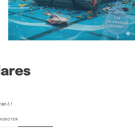
lares
ran💧!
ROBOTER