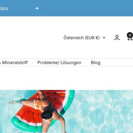
dazu
Weiter
0
Land/Region
Österreich (EUR €)
& Mineralstoff
Probleme/ Lösungen
Blog