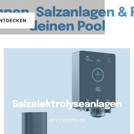
en, Salzanlagen & R
ENTDECKEN
deinen Pool
Salzelektrolyseanlagen
JETZT BESTELLEN