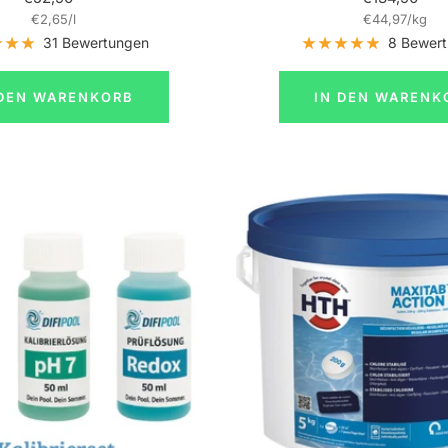
€2,65
/
l
€44,97
/
kg
31 Bewertungen
8 Bewer
 DEN WARENKORB
IN DEN WARENK