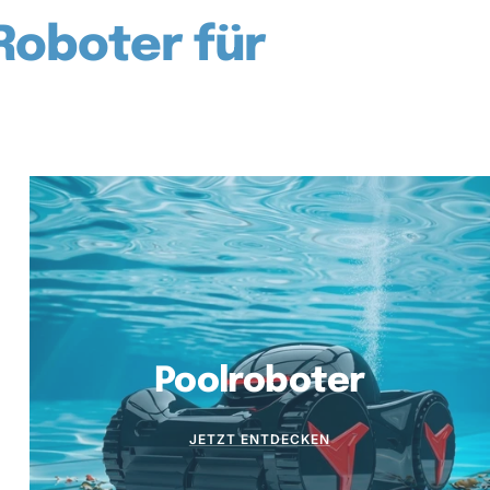
oboter für
Poolroboter
JETZT ENTDECKEN