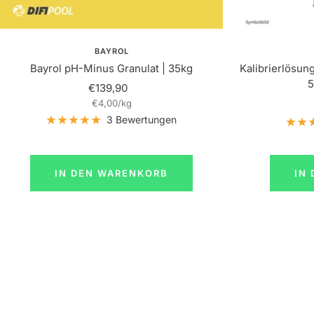
BAYROL
Bayrol pH-Minus Granulat | 35kg
Kalibrierlösung
5
Angebotspreis
€139,90
€4,00
/
kg
3 Bewertungen
IN DEN WARENKORB
IN