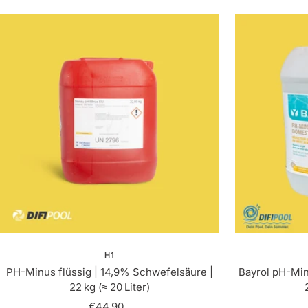
H1
PH-Minus flüssig | 14,9% Schwefelsäure |
Bayrol pH-Min
22 kg (≈ 20 Liter)
Angebotspreis
€44,90