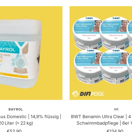
BAYROL
H1
us Domestic | 14,9% flüssig |
BWT Benamin Ultra Clear | 4 
20 Liter (≈ 22 kg)
Schwimmbadpflege | 6er V
Angebotspreis
Angebotspr
€52,90
€134,90