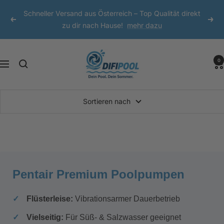
Direkt
Schneller Versand aus Österreich – Top Qualität direkt
zum
Zurück
Weit
zu dir nach Hause!
mehr dazu
Inhalt
DIFI
0
Navigation
Pool
Sortieren nach
Pentair Premium Poolpumpen
Flüsterleise:
Vibrationsarmer Dauerbetrieb
Vielseitig:
Für Süß- & Salzwasser geeignet