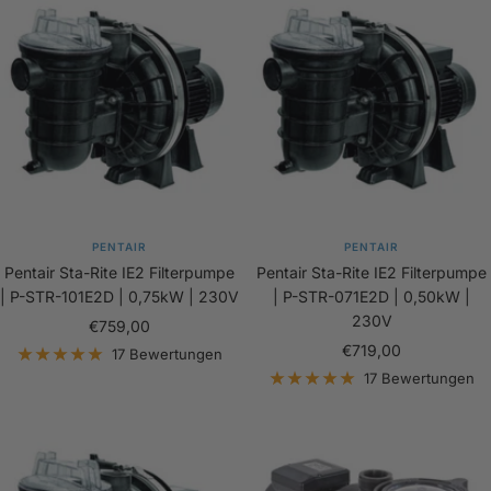
PENTAIR
PENTAIR
Pentair Sta-Rite IE2 Filterpumpe
Pentair Sta-Rite IE2 Filterpumpe
| P-STR-101E2D | 0,75kW | 230V
| P-STR-071E2D | 0,50kW |
230V
Angebotspreis
€759,00
Angebotspreis
€719,00
17 Bewertungen
17 Bewertungen