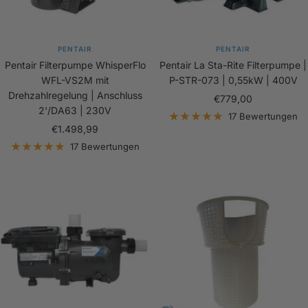
PENTAIR
PENTAIR
Pentair Filterpumpe WhisperFlo
Pentair La Sta-Rite Filterpumpe |
WFL-VS2M mit
P-STR-073 | 0,55kW | 400V
Drehzahlregelung | Anschluss
Angebotspreis
€779,00
2'/DA63 | 230V
17 Bewertungen
Angebotspreis
€1.498,99
17 Bewertungen