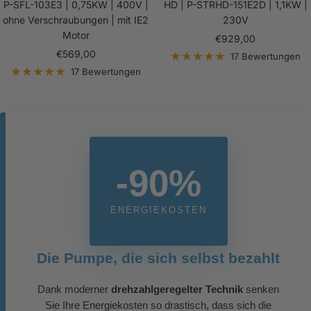
P-SFL-103E3 | 0,75KW | 400V |
HD | P-STRHD-151E2D | 1,1KW |
ohne Verschraubungen | mit IE2
230V
Motor
Angebotspreis
€929,00
Angebotspreis
€569,00
17 Bewertungen
17 Bewertungen
-90%
ENERGIEKOSTEN
Die Pumpe, die sich selbst bezahlt
Dank moderner
drehzahlgeregelter Technik
senken
Sie Ihre Energiekosten so drastisch, dass sich die