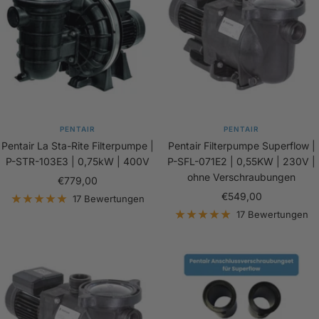
PENTAIR
PENTAIR
Pentair La Sta-Rite Filterpumpe |
Pentair Filterpumpe Superflow |
P-STR-103E3 | 0,75kW | 400V
P-SFL-071E2 | 0,55KW | 230V |
ohne Verschraubungen
Angebotspreis
€779,00
Angebotspreis
€549,00
17 Bewertungen
17 Bewertungen