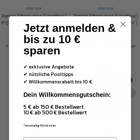
PENTAIR
PENTAIR
Pentair Filterpumpe Superflow |
Pentair Filterpumpe Superflow |
P-SFL-051E2 | 0,37KW | 230V |
P-SFL-151E2 | 1,10KW | 230V |
Jetzt anmelden &
ohne Verschraubungen
ohne Verschraubungen
bis zu 10 €
Angebotspreis
Angebotspreis
€519,00
€629,00
17 Bewertungen
17 Bewertungen
sparen
✔ exklusive Angebote
✔ nützliche Pooltipps
✔
Willkommensrabatt bis 10 €
Dein Willkommensgutschein:
5 € ab 150 € Bestellwert
10 € ab 500 € Bestellwert
*einmalig Einlösbar
PENTAIR
PENTAIR