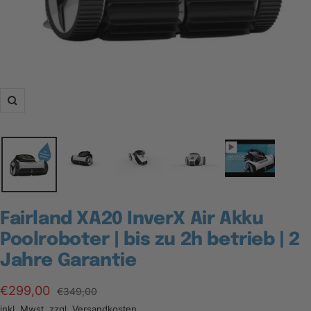
Zoom
Fairland XA20 InverX Air Akku
Poolroboter | bis zu 2h betrieb | 2
Jahre Garantie
Angebotspreis
€299,00
Regulärer
€349,00
Preis
inkl. Mwst. zzgl.
Versandkosten