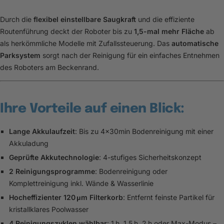
Durch die
flexibel einstellbare Saugkraft
und die effiziente
Routenführung deckt der Roboter bis zu
1,5-mal mehr Fläche
ab
als herkömmliche Modelle mit Zufallssteuerung. Das
automatische
Parksystem
sorgt nach der Reinigung für ein einfaches Entnehmen
des Roboters am Beckenrand.
Ihre Vorteile auf einen Blick:
Lange Akkulaufzeit
: Bis zu 4x30min Bodenreinigung mit einer
Akkuladung
Geprüfte Akkutechnologie
: 4-stufiges Sicherheitskonzept
2 Reinigungsprogramme
: Bodenreinigung oder
Komplettreinigung inkl. Wände & Wasserlinie
Hocheffizienter 120 μm Filterkorb
: Entfernt feinste Partikel für
kristallklares Poolwasser
4 Reinigungszyklen wählbar
: 1 h, 1,5 h, 2 h oder Max-Modus –