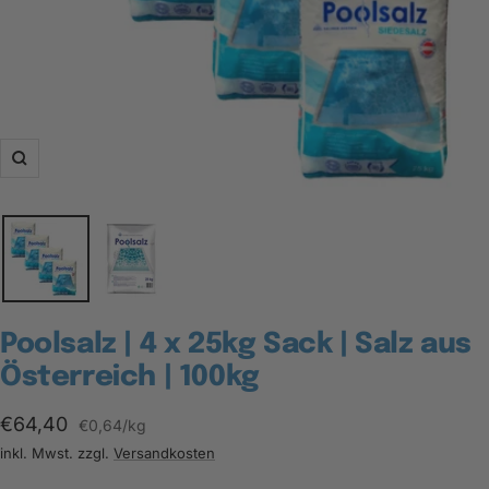
Zoom
Poolsalz | 4 x 25kg Sack | Salz aus
Österreich | 100kg
Angebotspreis
€64,40
€0,64
/
kg
inkl. Mwst. zzgl.
Versandkosten