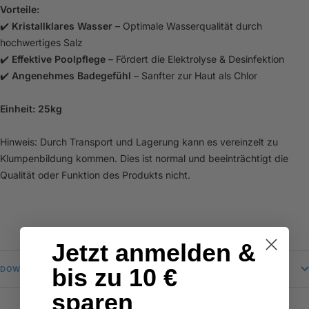
Vorteile:
✔️
Kristallklares Wasser
– Optimale Wasserqualität durch
hochwertiges Salz
✔️
Effektive Poolpflege
– Fördert die Elektrolyse & Desinfektion
✔️
Angenehmes Badegefühl
– Sanfter zur Haut als Chlor
Einheit: 25kg
Hinweis: Durch Transport und Lagerung kann es vereinzelt zu
Klumpenbildung kommen. Dies ist normal und beeinträchtigt die
Qualität oder Funktion des Produkts nicht.
Jetzt anmelden &
bis zu 10 €
DOWNLOADS
sparen