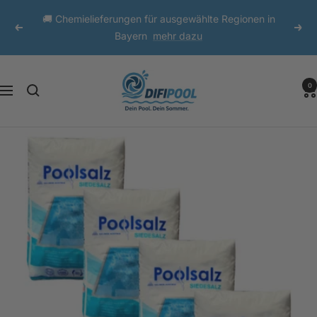
Direkt
🚚 Chemielieferungen für ausgewählte Regionen in
zum
Zurück
Weit
Bayern
mehr dazu
Inhalt
DIFI
0
Navigation
Pool