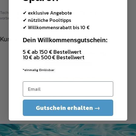
✔ exklusive Angebote
Technische Daten ohne Gewähr. Änderungen, Tippfehler und Irrtümer
vorbehalten.
✔ nützliche Pooltipps
✔
Willkommensrabatt bis 10 €
Kundenbewertungen
Dein Willkommensgutschein:
5 € ab 150 € Bestellwert
Schreiben Sie die erste Bewertung
10 € ab 500 € Bestellwert
Bewertung schreiben
*einmalig Einlösbar
Keine Elemente gefunden
BLEIB GSCHMEIDIG
Gutschein erhalten →
DIFI POOL - Blog