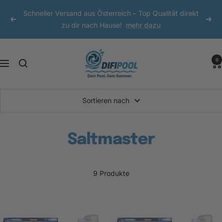
Direkt
Schneller Versand aus Österreich – Top Qualität direkt
zum
Zurück
Weit
zu dir nach Hause!
mehr dazu
Inhalt
DIFI
0
Navigation
Pool
Sortieren nach
Saltmaster
9 Produkte