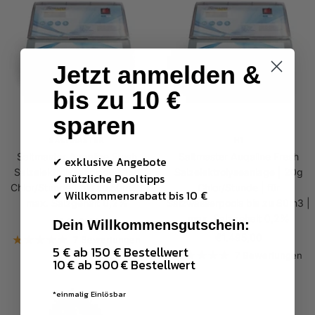
Jetzt anmelden &
bis zu 10 €
sparen
SALTMASTER
H1
Saltmaster Auqaline Fresh
Saltmaster Auqaline Fresh
✔ exklusive Angebote
Salzelektrolyseanlage | 15g
Salzelektrolyseanlage | 20g
✔ nützliche Pooltipps
Chlor/Stunde | bis zu 50m3 |
Chlor/Stunde | für
✔
Willkommensrabatt bis 10 €
max. Salzgehalt 0,2%
Salzwasserpools bis zu 80m3 |
max. Salzgehalt 0,2%
Angebotspreis
€1.329,00
Dein Willkommensgutschein:
Angebotspreis
€1.495,00
7 Bewertungen
5 € ab 150 € Bestellwert
7 Bewertungen
10 € ab 500 € Bestellwert
*einmalig Einlösbar