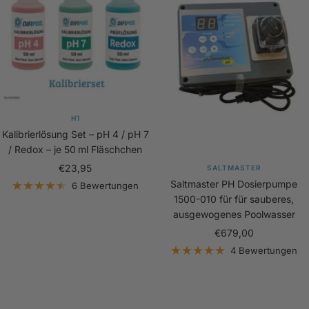
H1
Kalibrierlösung Set – pH 4 / pH 7
/ Redox – je 50 ml Fläschchen
Angebotspreis
€23,95
SALTMASTER
Saltmaster PH Dosierpumpe
6 Bewertungen
1500-010 für für sauberes,
ausgewogenes Poolwasser
Angebotspreis
€679,00
4 Bewertungen