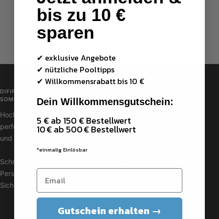
bis zu 10 €
sparen
✔ exklusive Angebote
✔ nützliche Pooltipps
✔
Willkommensrabatt bis 10 €
DIFIPOOL – DEIN POOL. DEIN
MENÜ FOOTER
SOMMER.
Dein Willkommensgutschein:
• Versand & Retoure
Hochwertige Produkte für
5 € ab 150 € Bestellwert
• Versand & Retoure
perfekte Poolpflege, Technik
10 € ab 500 € Bestellwert
Deutschland
und Zubehör.
*einmalig Einlösbar
• Umwelt- &
Schnelle Lieferung |
Entsorgungshinweise
Persönlicher Kundenservice |
• Datenschutz
Sicher einkaufen
• Über Uns
Gutschein erhalten →
• AGBs