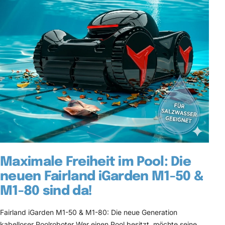
Maximale Freiheit im Pool: Die
neuen Fairland iGarden M1-50 &
M1-80 sind da!
Fairland iGarden M1-50 & M1-80: Die neue Generation
kabelloser Poolroboter Wer einen Pool besitzt, möchte seine