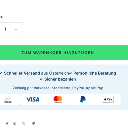
e:
nge
Menge
rringern
erhöhen
ZUM WARENKORB HINZUFÜGEN
✔
Schneller Versand
aus Österreich
✔
Persönliche Beratung
✔
Sicher bezahlen
Zahlung per
Vorkasse, Kreditkarte, PayPal, Apple Pay
n