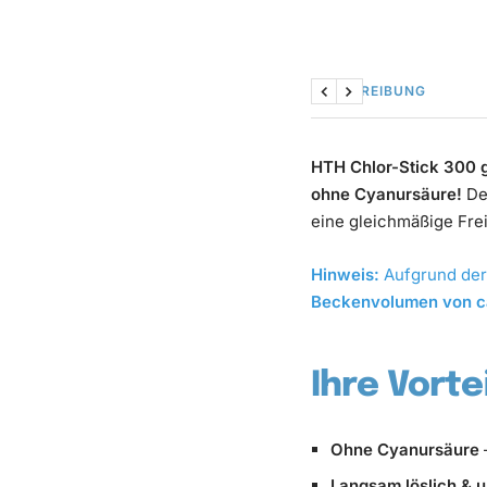
BESCHREIBUNG
Zurück
Weiter
HTH Chlor-Stick 300 
ohne Cyanursäure!
Der
eine gleichmäßige Frei
Hinweis:
Aufgrund der 
Beckenvolumen von c
Ihre Vorte
Ohne Cyanursäure
Langsam löslich & u