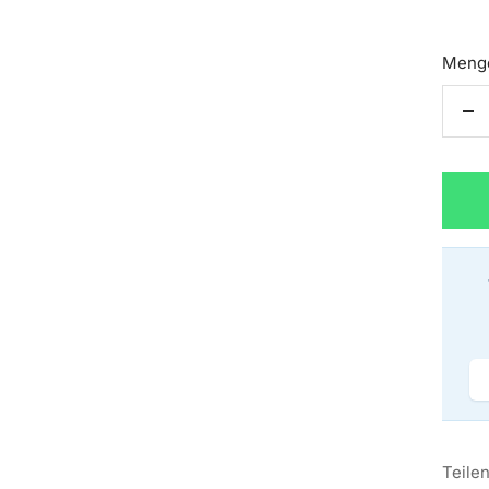
Meng
Me
ve
Teile