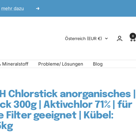
mehr dazu
Weiter
0
Land/Region
Österreich (EUR €)
& Mineralstoff
Probleme/ Lösungen
Blog
H Chlorstick anorganisches |
ick 300g | Aktivchlor 71% | für
le Filter geeignet | Kübel:
5kg