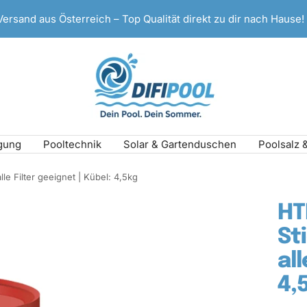
Versand aus Österreich – Top Qualität direkt zu dir nach Hause!
DIFI
Pool
gung
Pooltechnik
Solar & Gartenduschen
Poolsalz 
lle Filter geeignet | Kübel: 4,5kg
HT
St
al
4,