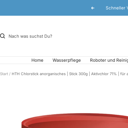
Direkt
Schneller 
Zurück
zum
Inhalt
Home
Wasserpflege
Roboter und Reini
Start
HTH Chlorstick anorganisches | Stick 300g | Aktivchlor 71% | für a