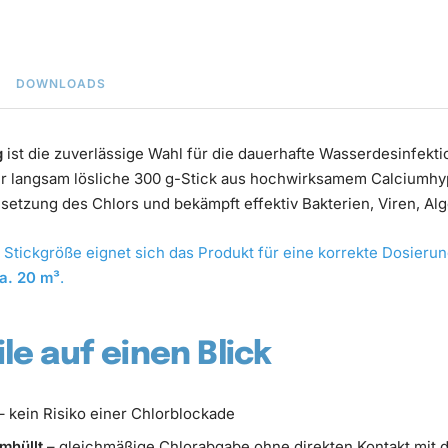
DOWNLOADS
g
ist die zuverlässige Wahl für die dauerhafte Wasserdesinfek
 langsam lösliche 300 g-Stick aus hochwirksamem Calciumhypo
setzung des Chlors und bekämpft effektiv Bakterien, Viren, Alg
Stickgröße eignet sich das Produkt für eine korrekte Dosieru
a. 20 m³
.
ile auf einen Blick
– kein Risiko einer Chlorblockade
mhüllt
– gleichmäßige Chlorabgabe ohne direkten Kontakt mit 