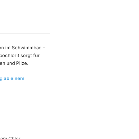
tion im Schwimmbad –
chlorit sorgt für
en und Pilze.
ng
ab einem
dem Chlor