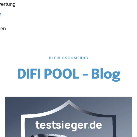
wertung
n
den
BLEIB GSCHMEIDIG
DIFI POOL - Blog