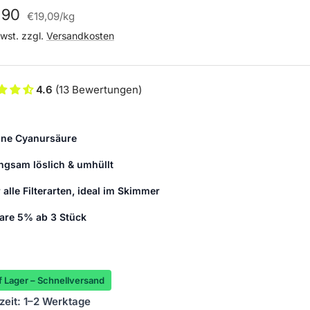
ebotspreis
,90
€19,09
/
kg
Mwst. zzgl.
Versandkosten
4.6
(13 Bewertungen)
ne Cyanursäure
ngsam löslich & umhüllt
r alle Filterarten, ideal im Skimmer
are 5% ab 3 Stück
 Lager – Schnellversand
rzeit: 1–2 Werktage