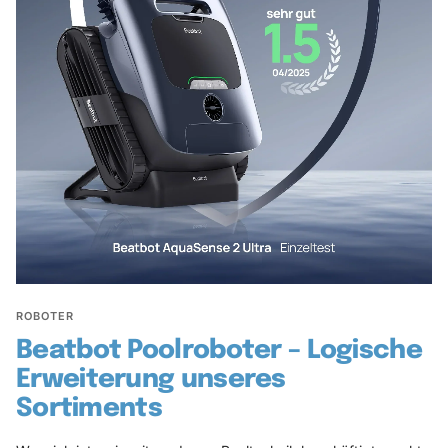
ROBOTER
Beatbot Poolroboter – Logische
Erweiterung unseres
Sortiments