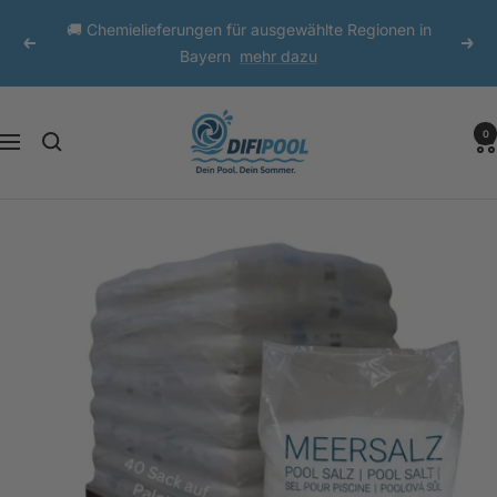
Direkt
🚚 Chemielieferungen für ausgewählte Regionen in
zum
Zurück
Weit
Bayern
mehr dazu
Inhalt
DIFI
0
Navigation
Pool