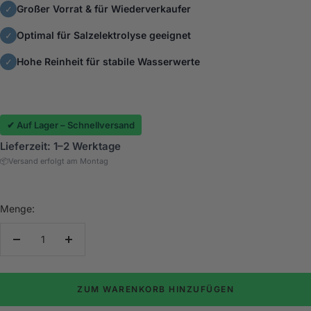
Großer Vorrat & für Wiederverkaufer
✓
Optimal für Salzelektrolyse geeignet
✓
Hohe Reinheit für stabile Wasserwerte
✓
✔ Auf Lager – Schnellversand
Lieferzeit: 1–2 Werktage
📦
Versand erfolgt am Montag
Menge:
Menge
Menge
verringern
erhöhen
ZUM WARENKORB HINZUFÜGEN