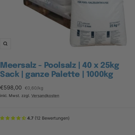
Zoom
Meersalz - Poolsalz | 40 x 25kg
Sack | ganze Palette | 1000kg
Angebotspreis
€598,00
€0,60
/
kg
inkl. Mwst. zzgl.
Versandkosten
4.7
(12 Bewertungen)