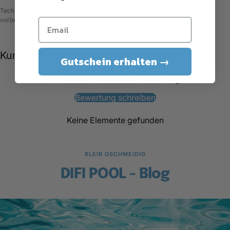
Technische Daten ohne Gewähr. Änderungen, Tippfehler und Irrtümer
vorbehalten.
Kundenbewertungen
Gutschein erhalten →
Schreiben Sie die erste Bewertung
Bewertung schreiben
Keine Elemente gefunden
BLEIB GSCHMEIDIG
DIFI POOL - Blog