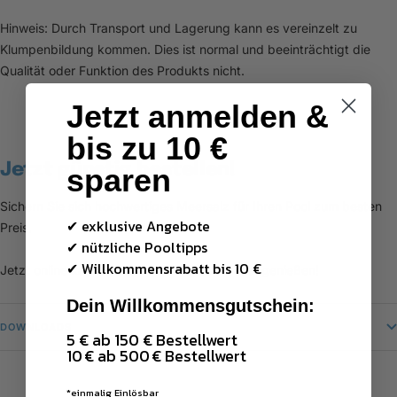
Hinweis: Durch Transport und Lagerung kann es vereinzelt zu
Klumpenbildung kommen. Dies ist normal und beeinträchtigt die
Qualität oder Funktion des Produkts nicht.
Jetzt anmelden &
bis zu 10 €
Jetzt günstig bestellen!
sparen
Sichern Sie sich hochwertiges Meersalz für Ihren Pool zum besten
✔ exklusive Angebote
Preis.
✔ nützliche Pooltipps
✔
Willkommensrabatt bis 10 €
Jetzt online kaufen und kristallklares Wasser genießen!
Dein Willkommensgutschein:
DOWNLOADS
5 € ab 150 € Bestellwert
10 € ab 500 € Bestellwert
*einmalig Einlösbar