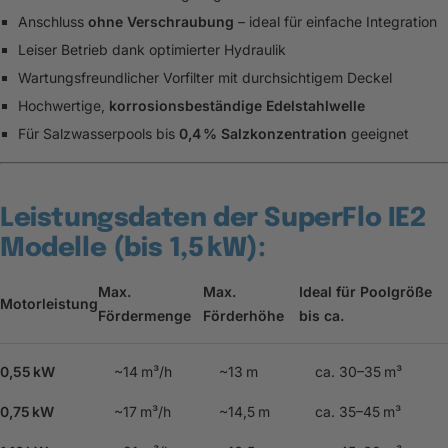
Anschluss
ohne Verschraubung
– ideal für einfache Integration
Leiser Betrieb dank optimierter Hydraulik
Wartungsfreundlicher Vorfilter mit durchsichtigem Deckel
Hochwertige,
korrosionsbeständige Edelstahlwelle
Für Salzwasserpools bis
0,4 % Salzkonzentration
geeignet
Leistungsdaten der SuperFlo IE2
Modelle (bis 1,5 kW):
Max.
Max.
Ideal für Poolgröße
Motorleistung
Fördermenge
Förderhöhe
bis ca.
0,55 kW
~14 m³/h
~13 m
ca. 30–35 m³
0,75 kW
~17 m³/h
~14,5 m
ca. 35–45 m³