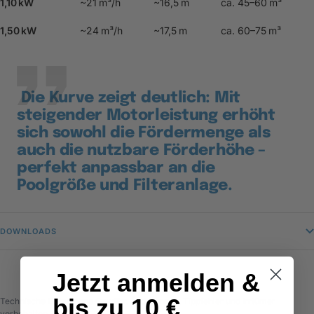
1,10 kW
~21 m³/h
~16,5 m
ca. 45–60 m³
1,50 kW
~24 m³/h
~17,5 m
ca. 60–75 m³
Die Kurve zeigt deutlich: Mit
steigender Motorleistung erhöht
sich sowohl die Fördermenge als
auch die nutzbare Förderhöhe –
perfekt anpassbar an die
Poolgröße und Filteranlage.
DOWNLOADS
Jetzt anmelden &
bis zu 10 €
Technische Daten ohne Gewähr. Änderungen, Tippfehler und Irrtümer
vorbehalten.