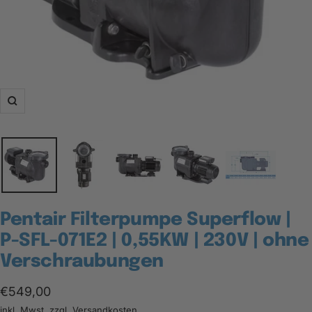
Zoom
Pentair Filterpumpe Superflow |
P-SFL-071E2 | 0,55KW | 230V | ohne
Verschraubungen
Angebotspreis
€549,00
inkl. Mwst. zzgl.
Versandkosten