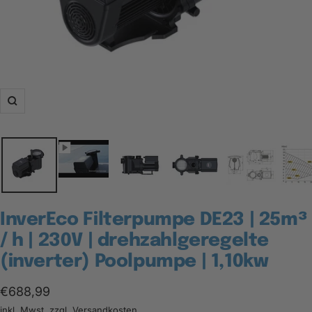
Zoom
InverEco Filterpumpe DE23 | 25m³
/ h | 230V | drehzahlgeregelte
(inverter) Poolpumpe | 1,10kw
Angebotspreis
€688,99
inkl. Mwst. zzgl.
Versandkosten