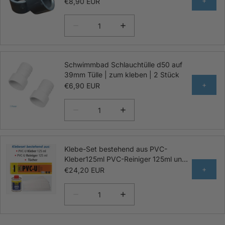
Stück
+
€8,90 EUR
Schwimmbad Schlauchtülle d50 auf
39mm Tülle | zum kleben | 2 Stück
+
€6,90 EUR
Klebe-Set bestehend aus PVC-
Kleber125ml PVC-Reiniger 125ml und
Tücher
+
€24,20 EUR