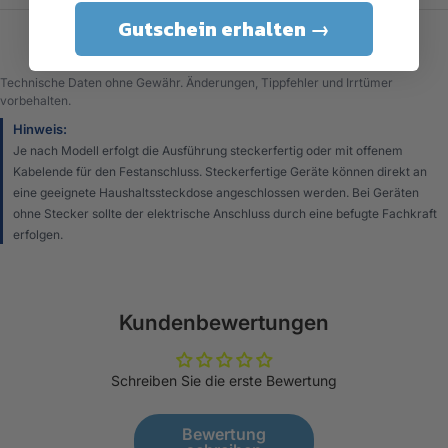
Gutschein erhalten →
Technische Daten ohne Gewähr. Änderungen, Tippfehler und Irrtümer
vorbehalten.
Hinweis:
Je nach Modell erfolgt die Ausführung steckerfertig oder mit offenem
Kabelende für den Festanschluss. Steckerfertige Geräte können direkt an
eine geeignete Haushaltssteckdose angeschlossen werden. Bei Geräten
ohne Stecker sollte der elektrische Anschluss durch eine befugte Fachkraft
erfolgen.
Kundenbewertungen
Schreiben Sie die erste Bewertung
Bewertung