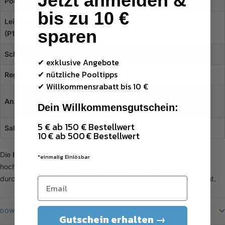
Jetzt anmelden &
Poolvolumen
bis zu 10 €
Leistungsaufnahme
0,10 – 0,66 kW
sparen
(P1)
Schalldruckpegel (1m)
36 – 48 dB(A)
✔ exklusive Angebote
✔ nützliche Pooltipps
Regelbereich
30% – 100% (in 5% Schritten)
✔
Willkommensrabatt bis 10 €
50 mm Klebeanschluss (inkl.
Anschlüsse
Dein Willkommensgutschein:
Verschraubungen)
5 € ab 150 € Bestellwert
Salzwassergeeignet
Ja (bis 0,5% Salzgehalt)
10 € ab 500 € Bestellwert
Die
InverEco DE15
ist das perfekte Upgrade für alle, die eine
*einmalig Einlösbar
hocheffiziente, leise und langlebige Poolpumpe suchen, die sich
durch die Energieersparnis in kürzester Zeit selbst bezahlt macht.
DOWNLOADS
Gutschein erhalten →