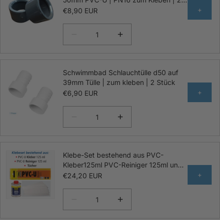
Stück
+
€8,90 EUR
Schwimmbad Schlauchtülle d50 auf
39mm Tülle | zum kleben | 2 Stück
+
€6,90 EUR
Klebe-Set bestehend aus PVC-
Kleber125ml PVC-Reiniger 125ml und
Tücher
+
€24,20 EUR