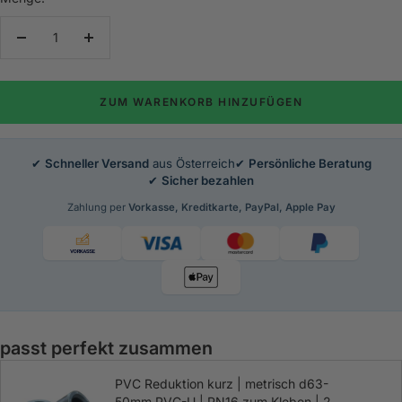
Menge
Menge
verringern
erhöhen
ZUM WARENKORB HINZUFÜGEN
✔
Schneller Versand
aus Österreich
✔
Persönliche Beratung
✔
Sicher bezahlen
Zahlung per
Vorkasse, Kreditkarte, PayPal, Apple Pay
passt perfekt zusammen
PVC Reduktion kurz | metrisch d63-
50mm PVC-U | PN16 zum Kleben | 2