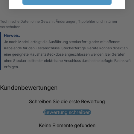
Technische Daten ohne Gewähr. Änderungen, Tippfehler und Irrtümer
vorbehalten.
Hinweis:
Je nach Modell erfolgt die Ausführung steckerfertig oder mit offenem
Kabelende für den Festanschluss. Steckerfertige Geräte können direkt an
eine geeignete Haushaltssteckdose angeschlossen werden. Bei Geräten
ohne Stecker sollte der elektrische Anschluss durch eine befugte Fachkraft
erfolgen.
Kundenbewertungen
Schreiben Sie die erste Bewertung
Bewertung schreiben
Keine Elemente gefunden