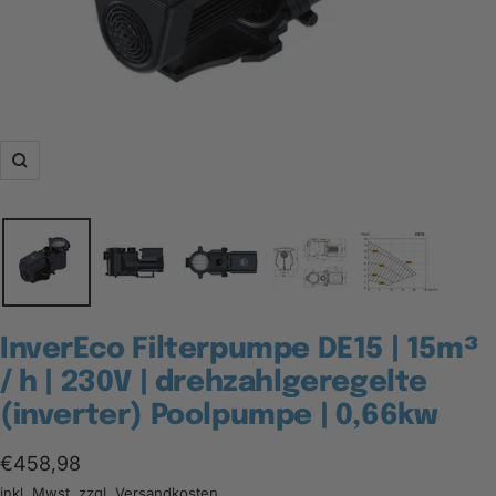
Zoom
InverEco Filterpumpe DE15 | 15m³
/ h | 230V | drehzahlgeregelte
(inverter) Poolpumpe | 0,66kw
Angebotspreis
€458,98
inkl. Mwst. zzgl.
Versandkosten