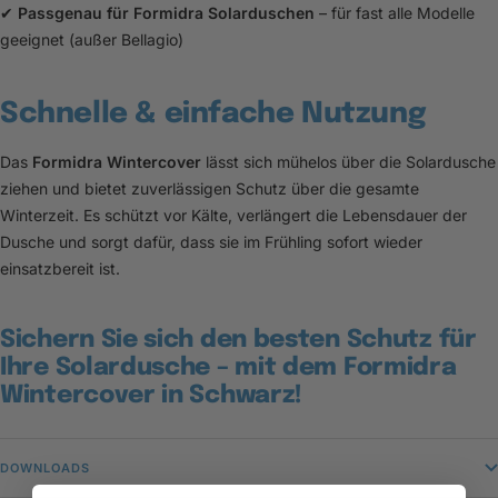
✔
Passgenau für Formidra Solarduschen
– für fast alle Modelle
geeignet (außer Bellagio)
Schnelle & einfache Nutzung
Das
Formidra Wintercover
lässt sich mühelos über die Solardusche
ziehen und bietet zuverlässigen Schutz über die gesamte
Winterzeit. Es schützt vor Kälte, verlängert die Lebensdauer der
Dusche und sorgt dafür, dass sie im Frühling sofort wieder
einsatzbereit ist.
Sichern Sie sich den besten Schutz für
Ihre Solardusche – mit dem Formidra
Wintercover in Schwarz!
DOWNLOADS