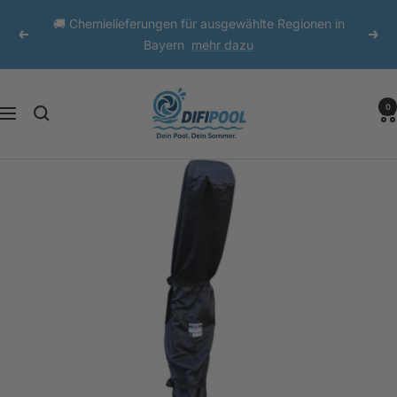
Direkt
🚚 Chemielieferungen für ausgewählte Regionen in
zum
Zurück
Weit
Bayern
mehr dazu
Inhalt
DIFI
0
Navigation
Pool