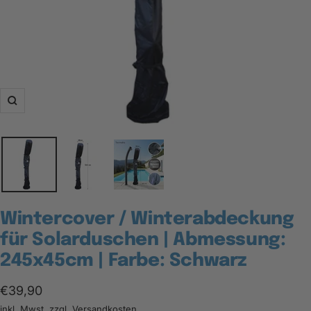
Zoom
Wintercover / Winterabdeckung
für Solarduschen | Abmessung:
245x45cm | Farbe: Schwarz
Angebotspreis
€39,90
inkl. Mwst. zzgl.
Versandkosten