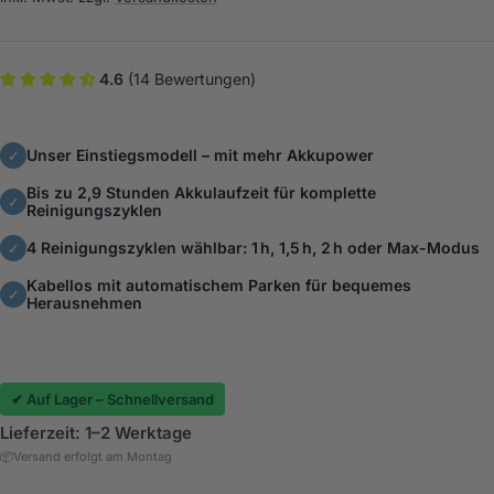
4.6
(14 Bewertungen)
Unser Einstiegsmodell – mit mehr Akkupower
✓
Bis zu 2,9 Stunden Akkulaufzeit für komplette
✓
Reinigungszyklen
4 Reinigungszyklen wählbar: 1 h, 1,5 h, 2 h oder Max-Modus
✓
Kabellos mit automatischem Parken für bequemes
✓
Herausnehmen
✔ Auf Lager – Schnellversand
Lieferzeit: 1–2 Werktage
📦
Versand erfolgt am Montag