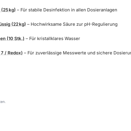
 (25 kg)
– Für stabile Desinfektion in allen Dosieranlagen
ssig (22 kg)
– Hochwirksame Säure zur pH-Regulierung
n (10 Stk.)
– Für kristallklares Wasser
/ 7 / Redox)
– Für zuverlässige Messwerte und sichere Dosieru
ten.