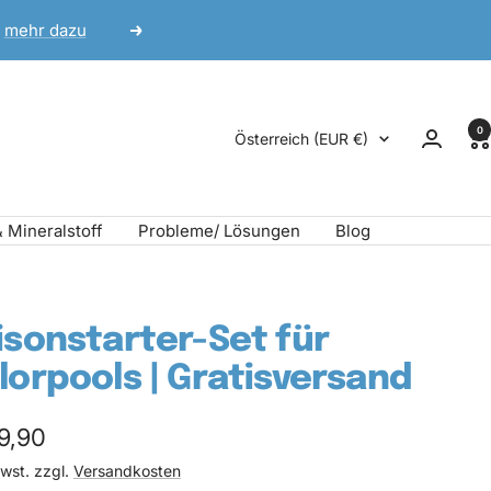
mehr dazu
Weiter
0
Land/Region
Österreich (EUR €)
& Mineralstoff
Probleme/ Lösungen
Blog
isonstarter-Set für
lorpools | Gratisversand
ebotspreis
9,90
Mwst. zzgl.
Versandkosten