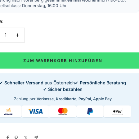
ferung nach Vorarlberg gesammelt
einmal wöchentlich
(Mo-Do).
ellschluss: Donnerstag, 16:00 Uhr.
e:
nge
Menge
rringern
erhöhen
ZUM WARENKORB HINZUFÜGEN
✔
Schneller Versand
aus Österreich
✔
Persönliche Beratung
✔
Sicher bezahlen
Zahlung per
Vorkasse, Kreditkarte, PayPal, Apple Pay
n