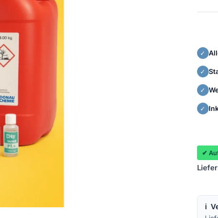
Al
✓
St
✓
We
✓
In
✓
✔ Auf
Liefe
ℹ️
V