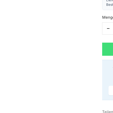
Lie
Best
Meng
Me
ve
Teile