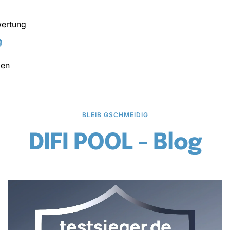
wertung
n
den
BLEIB GSCHMEIDIG
DIFI POOL - Blog