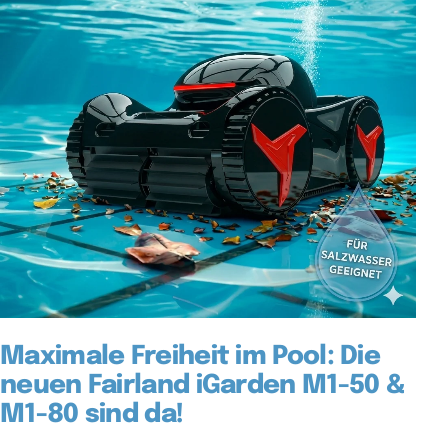
Maximale Freiheit im Pool: Die
neuen Fairland iGarden M1-50 &
M1-80 sind da!