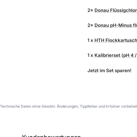
2×
Donau Flüssigchlor
2×
Donau pH-Minus flü
1 x
HTH Flockkartusche
1 x
Kalibrierset (pH 4 
Jetzt im Set sparen!
Technische Daten ohne Gewähr. Änderungen, Tippfehler und Irrtümer vorbehal