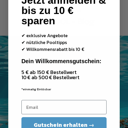
Jetzt anmelden &
bis zu 10 €
BLEIB GSCHMEIDIG
sparen
DIFI POOL - Blog
✔ exklusive Angebote
✔ nützliche Pooltipps
✔
Willkommensrabatt bis 10 €
Dein Willkommensgutschein:
5 € ab 150 € Bestellwert
10 € ab 500 € Bestellwert
*einmalig Einlösbar
Gutschein erhalten →