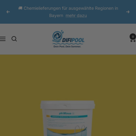
Direkt
🚚 Chemielieferungen für ausgewählte Regionen in
zum
Zurück
Weit
Bayern
mehr dazu
Inhalt
DIFI
0
Navigation
Pool