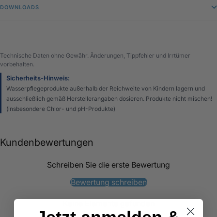
DOWNLOADS
Technische Daten ohne Gewähr. Änderungen, Tippfehler und Irrtümer
vorbehalten.
Sicherheits-Hinweis:
Wasserpflegeprodukte außerhalb der Reichweite von Kindern lagern und
ausschließlich gemäß Herstellerangaben dosieren. Produkte nicht mischen!
(insbesondere Chlor- und pH-Produkte)
Kundenbewertungen
Schreiben Sie die erste Bewertung
Bewertung schreiben
Keine Elemente gefunden