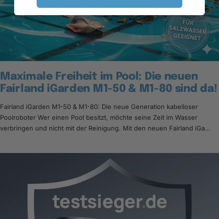
Maximale Freiheit im Pool: Die neuen
Fairland iGarden M1-50 & M1-80 sind da!
Fairland iGarden M1-50 & M1-80: Die neue Generation kabelloser
Poolroboter Wer einen Pool besitzt, möchte seine Zeit im Wasser
verbringen und nicht mit der Reinigung. Mit den neuen Fairland iGa...