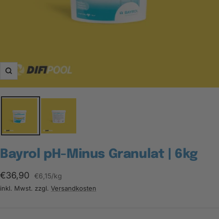
Zoom
Bayrol pH-Minus Granulat | 6kg
Angebotspreis
€36,90
€6,15
/
kg
inkl. Mwst. zzgl.
Versandkosten