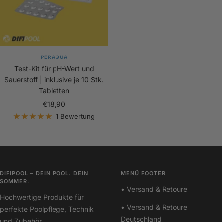
PERAQUA
Test-Kit für pH-Wert und
Sauerstoff | inklusive je 10 Stk.
Tabletten
Angebotspreis
€18,90
1 Bewertung
DIFIPOOL – DEIN POOL. DEIN
MENÜ FOOTER
SOMMER.
• Versand & Retoure
Hochwertige Produkte für
• Versand & Retoure
perfekte Poolpflege, Technik
Deutschland
und Zubehör.