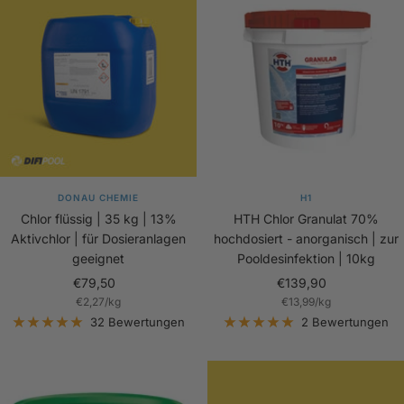
DONAU CHEMIE
H1
Chlor flüssig | 35 kg | 13%
HTH Chlor Granulat 70%
Aktivchlor | für Dosieranlagen
hochdosiert - anorganisch | zur
geeignet
Pooldesinfektion | 10kg
Angebotspreis
Angebotspreis
€79,50
€139,90
€2,27
/
kg
€13,99
/
kg
32 Bewertungen
2 Bewertungen