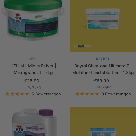
HTH
BAYROL
HTH pH-Minus Pulver |
Bayrol Chlorilong Ultimate 7 |
Mikrogranulat | 5kg
Multifunktionstabletten | 4,8kg
Angebotspreis
Angebotspreis
€28,90
€69,90
€5,78
/
kg
€14,56
/
kg
5 Bewertungen
3 Bewertungen