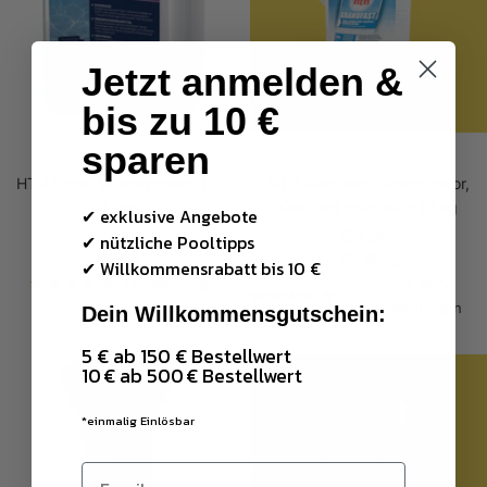
Jetzt anmelden &
bis zu 10 €
sparen
HTH
H1
HTH Super Winterprotect | 3
HTH Granufast Schockchlor,
Liter
Granulat stabilisiert | 5kg
✔ exklusive Angebote
Angebotspreis
Angebotspreis
€34,90
€74,90
✔ nützliche Pooltipps
€11,63
/
l
€14,98
/
kg
✔
Willkommensrabatt bis 10 €
1 Bewertung
Noch keine
Bewertungen
Dein Willkommensgutschein:
5 € ab 150 € Bestellwert
10 € ab 500 € Bestellwert
*einmalig Einlösbar