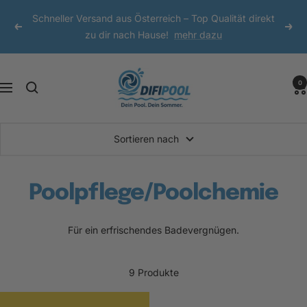
Direkt
Schneller Versand aus Österreich – Top Qualität direkt
zum
Zurück
Weit
zu dir nach Hause!
mehr dazu
Inhalt
DIFI
0
Navigation
Pool
Sortieren nach
Poolpflege/Poolchemie
Für ein erfrischendes Badevergnügen.
9 Produkte