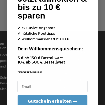
bis zu 10 €
sparen
✔ exklusive Angebote
✔ nützliche Pooltipps
✔
Willkommensrabatt bis 10 €
DIFIPOOL – DEIN POOL. DEIN
MENÜ FOOTER
SOMMER.
Dein Willkommensgutschein:
• Versand & Retoure
Hochwertige Produkte für
5 € ab 150 € Bestellwert
• Versand & Retoure
perfekte Poolpflege, Technik
10 € ab 500 € Bestellwert
Deutschland
und Zubehör.
*einmalig Einlösbar
• Umwelt- &
Schnelle Lieferung |
Entsorgungshinweise
Persönlicher Kundenservice |
• Datenschutz
Sicher einkaufen
• Über Uns
Gutschein erhalten →
• AGBs