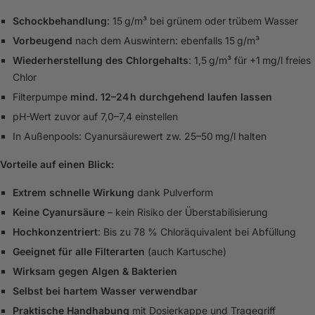
Schockbehandlung
: 15 g/m³ bei grünem oder trübem Wasser
Vorbeugend
nach dem Auswintern: ebenfalls 15 g/m³
Wiederherstellung des Chlorgehalts
: 1,5 g/m³ für +1 mg/l freies
Chlor
Filterpumpe
mind. 12–24 h durchgehend laufen lassen
pH-Wert zuvor auf 7,0–7,4 einstellen
In Außenpools: Cyanursäurewert zw. 25–50 mg/l halten
Vorteile auf einen Blick:
Extrem schnelle Wirkung
dank Pulverform
Keine Cyanursäure
– kein Risiko der Überstabilisierung
Hochkonzentriert
: Bis zu 78 % Chloräquivalent bei Abfüllung
Geeignet für alle Filterarten
(auch Kartusche)
Wirksam gegen Algen & Bakterien
Selbst bei hartem Wasser verwendbar
Praktische Handhabung
mit Dosierkappe und Tragegriff