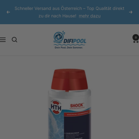
Direkt
Schneller Versand aus Österreich – Top Qualität direkt
zum
Zurück
Weit
zu dir nach Hause!
mehr dazu
Inhalt
DIFI
0
Navigation
Pool