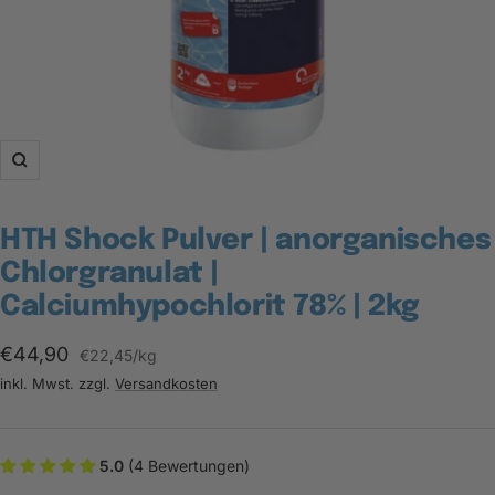
Zoom
HTH Shock Pulver | anorganisches
Chlorgranulat |
Calciumhypochlorit 78% | 2kg
Angebotspreis
€44,90
€22,45
/
kg
inkl. Mwst. zzgl.
Versandkosten
5.0
(4 Bewertungen)