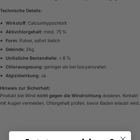
Technische Details:
Wirkstoff
: Calciumhypochlorit
Aktivchlorgehalt
: mind. 75 %
Form
: Pulver, sofort löslich
Gebinde
: 2kg
Unlösliche Bestandteile
: < 6 %
Chlorausgasung
: geringer als bei Isocyanuraten
Algizidwirkung
: Ja
Hinweis zur Sicherheit:
Produkt bei Wind
nicht gegen die Windrichtung
dosieren. Kontakt
mit Augen vermeiden. Chlorgehalt prüfen, bevor Baden erlaubt wird.