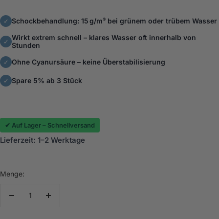
Schockbehandlung: 15 g/m³ bei grünem oder trübem Wasser
✓
Wirkt extrem schnell – klares Wasser oft innerhalb von
✓
Stunden
Ohne Cyanursäure – keine Überstabilisierung
✓
Spare 5% ab 3 Stück
✓
✔ Auf Lager – Schnellversand
Lieferzeit: 1–2 Werktage
Menge:
Menge
Menge
verringern
erhöhen