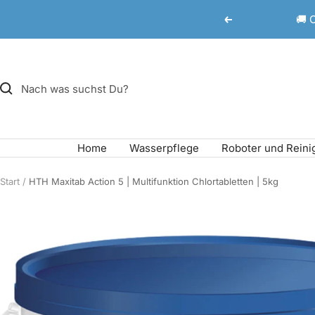
Direkt
🚚 
Zurück
zum
Inhalt
Home
Wasserpflege
Roboter und Reini
Start
HTH Maxitab Action 5 | Multifunktion Chlortabletten | 5kg