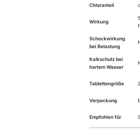
Chloranteil
5
Wirkung
F
Schockwirkung
N
bei Belastung
Kalkschutz bei
N
hartem Wasser
Tablettengröße
Verpackung
E
Empfohlen für