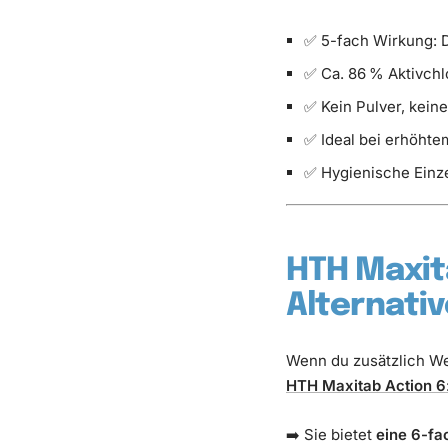
✅ 5-fach Wirkung: D
✅ Ca. 86 % Aktivchl
✅ Kein Pulver, kein
✅ Ideal bei erhöht
✅ Hygienische Einz
HTH Maxita
Alternati
Wenn du zusätzlich We
HTH Maxitab Action 6
➡️ Sie bietet
eine 6-fa