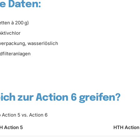
e Daten:
etten à 200 g)
ktivchlor
verpackung, wasserlöslich
filteranlagen
ich zur Action 6 greifen?
Action 5 vs. Action 6
H Action 5
HTH Action