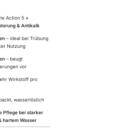
ie Action 5
+
lorung & Antikalk
ten
– ideal bei Trübung
ker Nutzung
ten
– beugt
gerungen vor
hr Wirkstoff pro
packt, wasserlöslich
e Pflege bei starker
& hartem Wasser