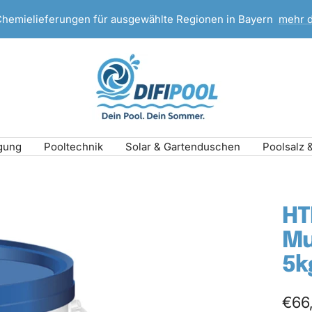
Chemielieferungen für ausgewählte Regionen in Bayern
mehr 
DIFI
Pool
gung
Pooltechnik
Solar & Gartenduschen
Poolsalz 
HT
Mu
5k
Ang
€66