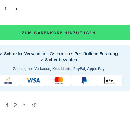
nge
Menge
rringern
erhöhen
ZUM WARENKORB HINZUFÜGEN
✔
Schneller Versand
aus Österreich
✔
Persönliche Beratung
✔
Sicher bezahlen
Zahlung per
Vorkasse, Kreditkarte, PayPal, Apple Pay
n