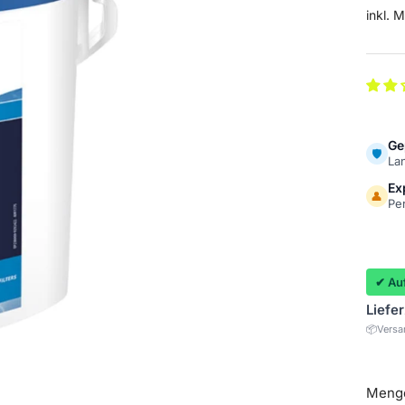
inkl. 
Ge
🛡️
La
Ex
👤
Pe
✔ Auf
Liefe
📦
Versa
Meng