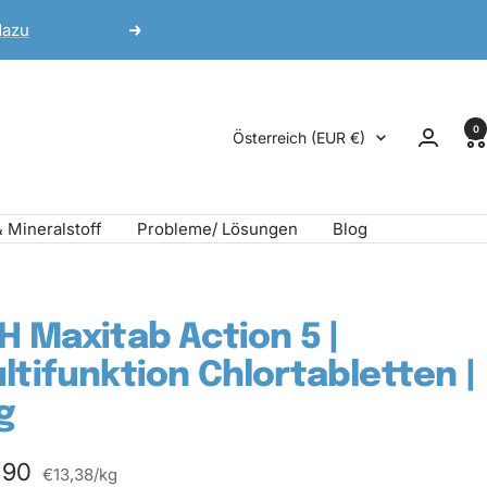
dazu
Weiter
0
Land/Region
Österreich (EUR €)
& Mineralstoff
Probleme/ Lösungen
Blog
H Maxitab Action 5 |
ltifunktion Chlortabletten |
g
ebotspreis
,90
€13,38
/
kg