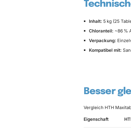
Technisch
Inhalt:
5 kg (25 Tabl
Chloranteil:
~86 % A
Verpackung:
Einzel
Kompatibel mit:
Sand
Besser gle
Vergleich HTH Maxitab 
Eigenschaft
HT