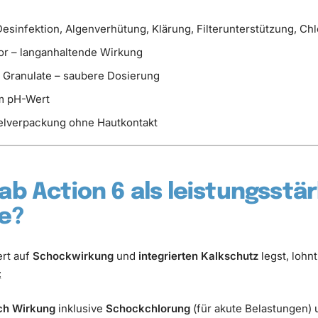
esinfektion, Algenverhütung, Klärung, Filterunterstützung, Chl
or – langanhaltende Wirkung
e Granulate – saubere Dosierung
em pH-Wert
elverpackung ohne Hautkontakt
b Action 6 als leistungsstä
ve?
rt auf
Schockwirkung
und
integrierten Kalkschutz
legst, lohnt
:
ch Wirkung
inklusive
Schockchlorung
(für akute Belastungen)