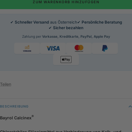
ZUM WARENKORB HINZUFÜGEN
✔
Schneller Versand
aus Österreich
✔
Persönliche Beratung
✔
Sicher bezahlen
Zahlung per
Vorkasse, Kreditkarte, PayPal, Apple Pay
Teilen
BESCHREIBUNG
®
Bayrol Calcinex
Chlorstabiles Flüssigmittel zur Verhinderung von Kalk- und