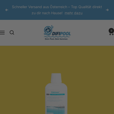
Direkt
Schneller Versand aus Österreich – Top Qualität direkt
zum
Zurück
Weit
zu dir nach Hause!
mehr dazu
Inhalt
DIFI
0
Navigation
Pool