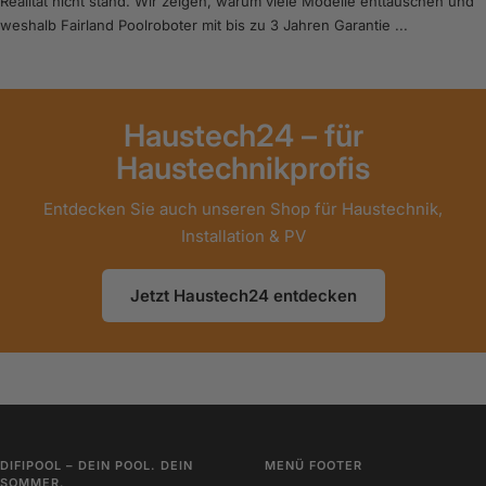
Realität nicht stand. Wir zeigen, warum viele Modelle enttäuschen und
weshalb Fairland Poolroboter mit bis zu 3 Jahren Garantie ...
Haustech24 – für
Haustechnikprofis
Entdecken Sie auch unseren Shop für Haustechnik,
Installation & PV
Jetzt Haustech24 entdecken
DIFIPOOL – DEIN POOL. DEIN
MENÜ FOOTER
SOMMER.