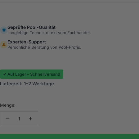
Geprüfte Pool-Qualität
🛡️
Langlebige Technik direkt vom Fachhandel.
Experten-Support
👤
Persönliche Beratung von Pool-Profis.
✔ Auf Lager – Schnellversand
Lieferzeit: 1–2 Werktage
Menge:
Menge
Menge
verringern
erhöhen